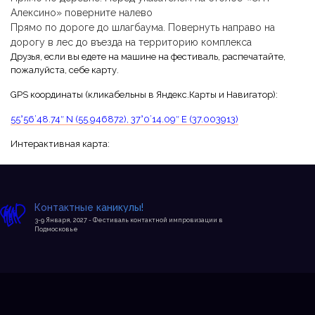
Алексино» поверните налево
Прямо по дороге до шлагбаума. Повернуть направо на
дорогу в лес до въезда на территорию комплекса
Друзья, если вы едете на машине на фестиваль, распечатайте,
пожалуйста, себе карту.
GPS координаты (кликабельны в Яндекс.Карты и Навигатор):
55°56’48.74″ N (55.946872), 37°0’14.09″ E (37.003913)
Интерактивная карта:
Контактные каникулы!
3-9 Января, 2027 - Фестиваль контактной импровизации в
Подмосковье