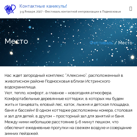
Контактные каникулы!
3-9 Января, 2027 - Фестиваль контактной импровизации в Подмосковье
Место
Фестиваль
Место
Нас ждет загородный комплекс “Алексино”, расположенный в
живописном районе Подмосковья вблизи Истринского
водохранилища.
Уют, тепло, комфорт, а главное – новогодняя атмосфера.
Комфортабельные деревянные коттеджи, в которых мы будем
жить и танцевать, еловый лес, каток, лыжня и детская площадка,
баня и бассейн! В одном коттедже расположены номера, столовая
и зал для детей, в другом – просторный зал для занятий и баня.
Между ними небольшое расстояние 5-6 минут пешком, что
обеспечит ежедневные прогулки на свежем воздухе и созерцание
зимних пейзажей.