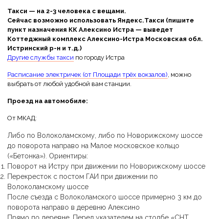
Такси — на 2-3 человека с вещами.
Сейчас возможно использовать Яндекс.Такси (пишите
пункт назначения КК Алексино Истра — выведет
Коттеджный комплекс Алексино-Истра Московская обл.
Истринский р-н и т.д.)
Другие службы такси
по городу Истра
Расписание электричек (от Площади трёх вокзалов)
, можно
выбрать от любой удобной вам станции.
Проезд на автомобиле:
От МКАД:
Либо по Волоколамскому, либо по Новорижскому шоссе
до поворота направо на Малое московское кольцо
(«Бетонка»). Ориентиры:
Поворот на Истру при движении по Новорижскому шоссе
Перекресток с постом ГАИ при движении по
Волоколамскому шоссе
После съезда с Волоколамского шоссе примерно 3 км до
поворота направо в деревню Алексино
Прямо по деревне. Перед указателем на столбе «СНТ